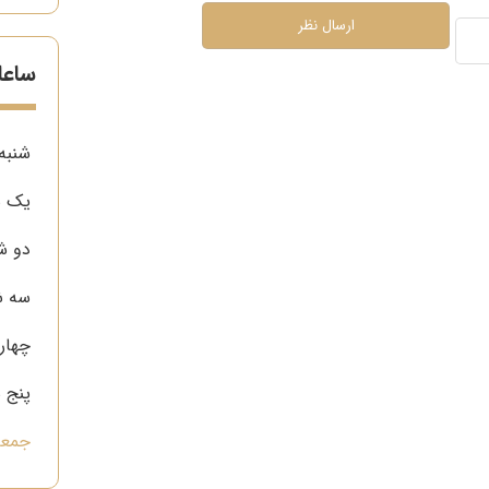
ساعا
شنبه
یک ش
دو ش
سه ش
چهار 
پنج 
جمعه